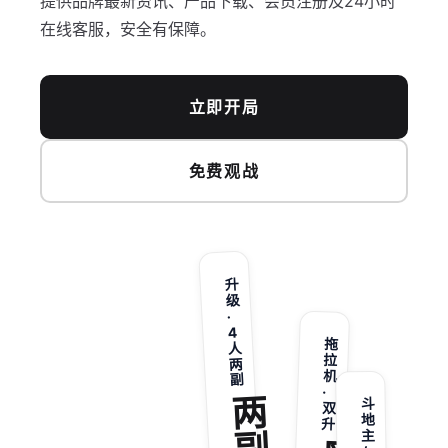
提供品牌最新资讯、产品下载、会员注册及24小时
在线客服，安全有保障。
立即开局
免费观战
升
级
·
4
拖
人
拉
两
机
副
·
两
斗
双
地
升
主