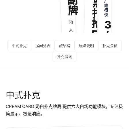
副
黑
/
跑
牌
扎
得
快
抢
3
两
人
5
/
作
4
全
战
中式扑克
房间列表
战绩榜
玩法说明
扑克会员
人
国
全
扑克资讯
联
国
地
赛
通
方
环
用
玩
境
玩
法
中式扑克
，
法
合
支
，
CREAM CARD 奶白扑克牌局 提供六大白场功能模块，专注极
集
持
A
简显示、极速响应。
：
双
I
上
主
难