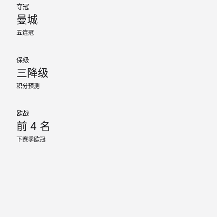
夺冠
曼城
五连冠
保级
三降级
积分预测
欧战
前 4 名
下赛季欧冠