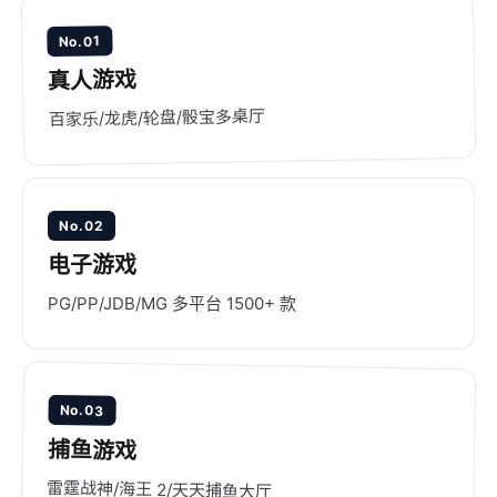
海
牌
度
跑
No.01
与
从
得
真人游戏
反
新
快
主
手
百家乐/龙虎/轮盘/骰宝多桌厅
·
牌
到
成
两
大
都
套
师
斗
No.02
规
可
地
电子游戏
则
调
主
。
。
PG/PP/JDB/MG 多平台 1500+ 款
·
重
庆
推
No.03
牌
捕鱼游戏
。
雷霆战神/海王 2/天天捕鱼大厅